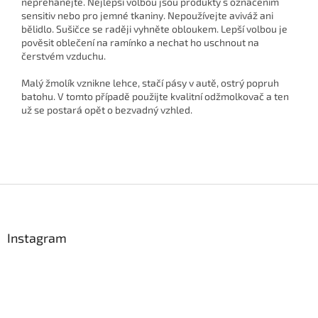
nepřehánějte. Nejlepší volbou jsou produkty s označením
sensitiv nebo pro jemné tkaniny. Nepoužívejte aviváž ani
bělidlo. Sušičce se raději vyhněte obloukem. Lepší volbou je
pověsit oblečení na ramínko a nechat ho uschnout na
čerstvém vzduchu.
Malý žmolík vznikne lehce, stačí pásy v autě, ostrý popruh
batohu. V tomto případě použijte kvalitní odžmolkovač a ten
už se postará opět o bezvadný vzhled.
Z
á
p
a
Instagram
t
í