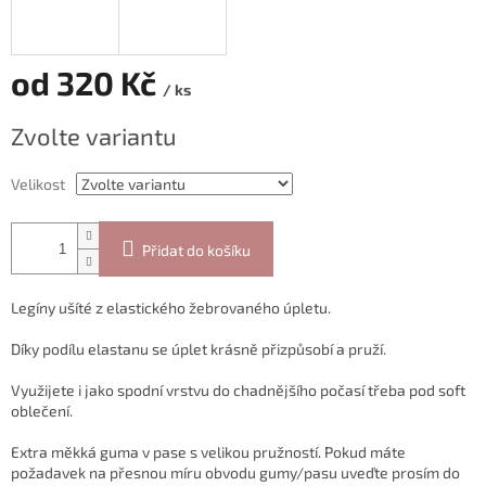
od
320 Kč
/ ks
Měrná
Zvolte variantu
cena:
Velikost
Přidat do košíku
Legíny ušíté z elastického žebrovaného úpletu.
Díky podílu elastanu se úplet krásně přizpůsobí a pruží.
Využijete i jako spodní vrstvu do chadnějšího počasí třeba pod soft
oblečení.
Extra měkká guma v pase s velikou pružností. Pokud máte
požadavek na přesnou míru obvodu gumy/pasu uveďte prosím do