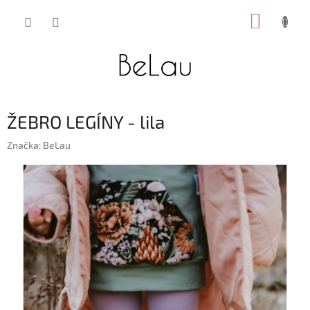
Přejít
NÁKUP
na
obsah
KOŠÍK
ŽEBRO LEGÍNY - lila
Značka:
BeLau