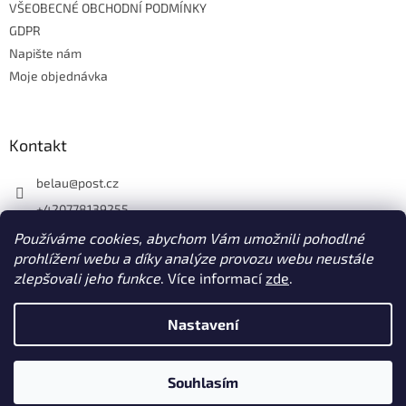
VŠEOBECNÉ OBCHODNÍ PODMÍNKY
GDPR
Napište nám
Moje objednávka
Kontakt
belau
@
post.cz
+420778139255
https://www.facebook.com/belau.cz
Používáme cookies, abychom Vám umožnili pohodlné
prohlížení webu a díky analýze provozu webu neustále
belau.cz
zlepšovali jeho funkce
. Více informací
zde
.
Nastavení
Vytvořil Shoptet
Souhlasím
Copyright 2026
BeLau
. Všechna práva vyhrazena.