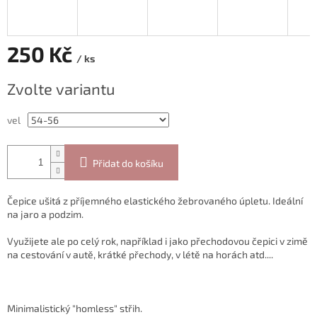
250 Kč
/ ks
Měrná
Zvolte variantu
cena:
vel
Přidat do košíku
Čepice ušitá z příjemného elastického žebrovaného úpletu. Ideální
na jaro a podzim.
Využijete ale po celý rok, například i jako přechodovou čepici v zimě
na cestování v autě, krátké přechody, v létě na horách atd....
Minimalistický "homless" střih.