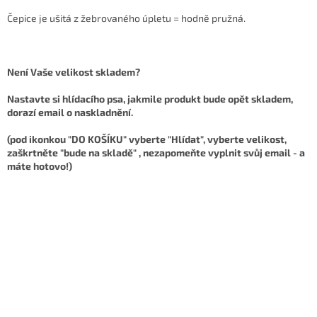
Čepice je ušitá z žebrovaného úpletu = hodně pružná.
Není Vaše velikost skladem?
Nastavte si hlídacího psa, jakmile produkt bude opět skladem,
dorazí email o naskladnění.
(pod ikonkou "DO KOŠÍKU" vyberte "Hlídat", vyberte velikost,
zaškrtněte "bude na skladě" , nezapomeňte vyplnit svůj email - a
máte hotovo!)