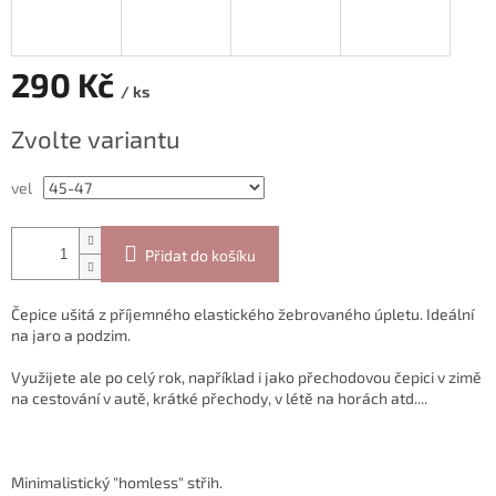
290 Kč
/ ks
Měrná
Zvolte variantu
cena:
vel
Přidat do košíku
Čepice ušitá z příjemného elastického žebrovaného úpletu. Ideální
na jaro a podzim.
Využijete ale po celý rok, například i jako přechodovou čepici v zimě
na cestování v autě, krátké přechody, v létě na horách atd....
Minimalistický "homless" střih.