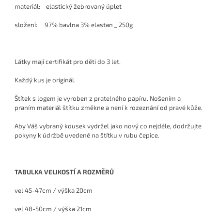
materiál: elastický žebrovaný úplet
složení: 97% bavlna 3% elastan _ 250g
Látky mají certifikát pro děti do 3 let.
Každý kus je originál.
Štítek s logem je vyroben z pratelného papíru. Nošením a
praním materiál štítku změkne a není k rozeznání od pravé kůže.
Aby Váš vybraný kousek vydržel jako nový co nejdéle, dodržujte
pokyny k údržbě uvedené na štítku v rubu čepice.
TABULKA VELIKOSTÍ A ROZMĚRŮ
vel 45-47cm / výška 20cm
vel 48-50cm / výška 21cm