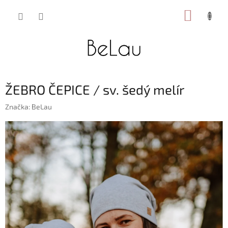
Přejít
NÁKUP
na
obsah
KOŠÍK
ŽEBRO ČEPICE / sv. šedý melír
Značka:
BeLau