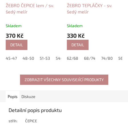
ŽEBRO ČEPICE lem / sv.
ŽEBRO TEPLÁČKY - sv.
šedý melír
šedý melír
Skladem
Skladem
370 Kč
330 Kč
DETAIL
DETAIL
45-47
48-50
51-53
54-56
62/68
68/74
74/80
56/6
ZOBRAZIT VŠECHNY SOUVISEJÍCÍ PRODUKTY
Popis
Diskuze
Detailní popis produktu
střih: ČEPICE