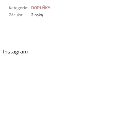
Kategorie
:
DOPLŇKY
Záruka
:
2 roky
Z
á
p
a
Instagram
t
í