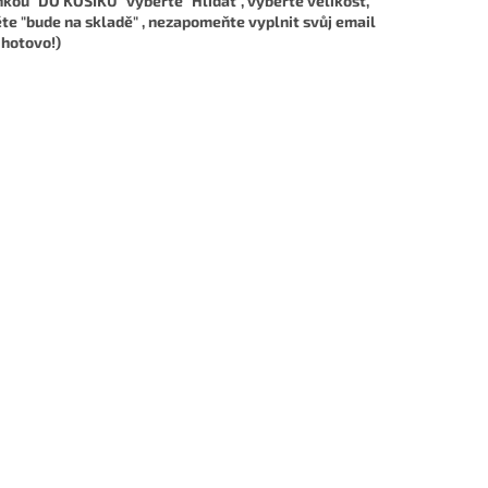
nkou "DO KOŠÍKU" vyberte "Hlídat", vyberte velikost,
te "bude na skladě" , nezapomeňte vyplnit svůj email
 hotovo!)