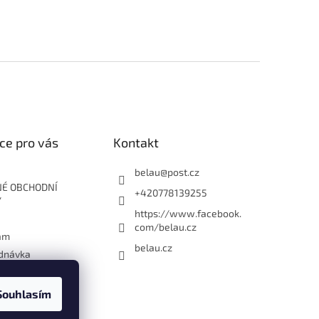
ce pro vás
Kontakt
belau
@
post.cz
É OBCHODNÍ
+420778139255
Y
https://www.facebook.
com/belau.cz
ám
belau.cz
dnávka
Souhlasím