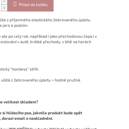
Přidat do košíku
šitá z příjemného elastického žebrovaného úpletu.
a jaro a podzim.
 ale po celý rok, například i jako přechodovou čepici v
cestování v autě, krátké přechody, v létě na horách
tický "homless" střih.
e ušitá z žebrovaného úpletu = hodně pružná.
e velikost skladem?
 si hlídacího psa, jakmile produkt bude opět
 dorazí email o naskladnění.