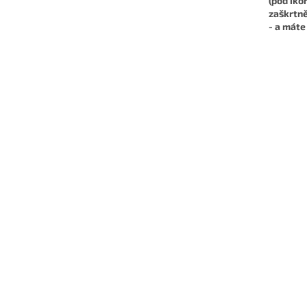
(pod iko
zaškrtně
- a máte