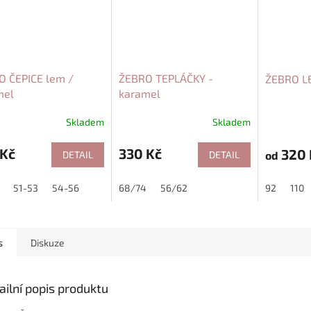
O ČEPICE lem /
ŽEBRO TEPLÁČKY -
ŽEBRO LE
mel
karamel
Skladem
Skladem
 Kč
330 Kč
320 
DETAIL
DETAIL
od
51-53
54-56
68/74
56/62
92
110
s
Diskuze
ailní popis produktu