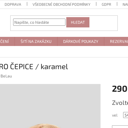
DOPRAVA
VŠEOBECNÉ OBCHODNÍ PODMÍNKY
GDPR
NA
HLEDAT
ČENÍ
ŠITÍ NA ZAKÁZKU
DÁRKOVÉ POUKAZY
REZERVA
RO ČEPICE / karamel
:
BeLau
290
Měrná
Zvolt
cena:
vel