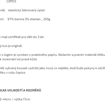
ih: ČEPICE
riál: elastický žebrovaný úplet
ení: 97% bavlna 3% elastan _ 250g
 mají certifikát pro děti do 3 let.
 kus je originál.
ek s logem je vyroben z pratelného papíru. Nošením a praním materiál štít
 k rozeznání od pravé kůže.
Váš vybraný kousek vydržel jako nový co nejdéle, dodržujte pokyny k údr
ítku v rubu čepice.
ULKA VELIKOSTÍ A ROZMĚRŮ
42-44cm / výška 17cm