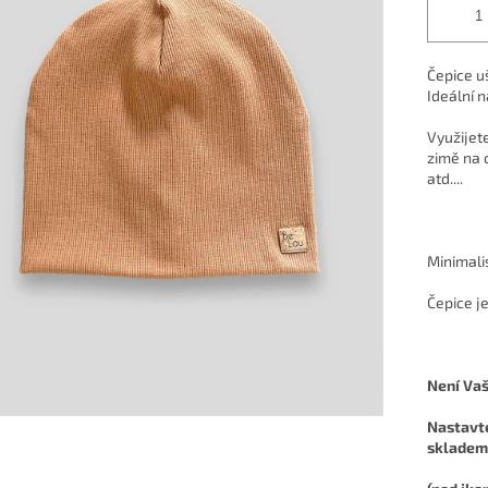
Čepice u
Ideální n
Využijete
zimě na 
atd....
Minimalis
Čepice j
Není Vaš
Nastavte
skladem,