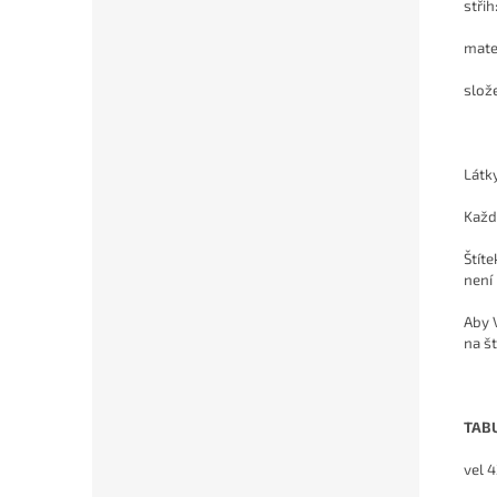
stř
mate
slož
Látky
Každý
Štít
není
Aby 
na št
TAB
vel 