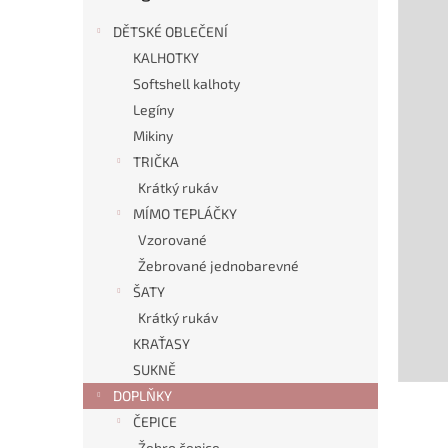
n
e
DĚTSKÉ OBLEČENÍ
l
KALHOTKY
Softshell kalhoty
Legíny
Mikiny
TRIČKA
Krátký rukáv
MÍMO TEPLÁČKY
Vzorované
Žebrované jednobarevné
ŠATY
Krátký rukáv
KRAŤASY
SUKNĚ
DOPLŇKY
ČEPICE
Žebro čepice