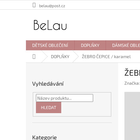
Přejít
belau@post.cz
na
obsah
DĚTSKÉ OBLEČENÍ
DOPLŇKY
DÁMSKÉ OBLE
Domů
DOPLŇKY
ŽEBRO ČEPICE / karamel
P
ŽEB
o
s
Vyhledávání
Značka
t
r
a
n
HLEDAT
n
í
p
Přeskočit
a
Kategorie
kategorie