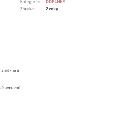
Kategorie
:
DOPLŇKY
Záruka
:
2 roky
ku změkne a
žbě uvedené