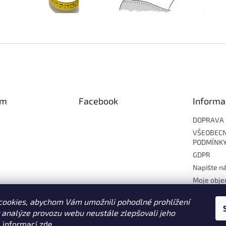
am
Facebook
Informa
DOPRAVA
VŠEOBECN
PODMÍNK
GDPR
Napište n
Moje obje
ookies, abychom Vám umožnili pohodlné prohlížení
 analýze provozu webu neustále zlepšovali jeho
vat na Instagramu
e informací
zde
.