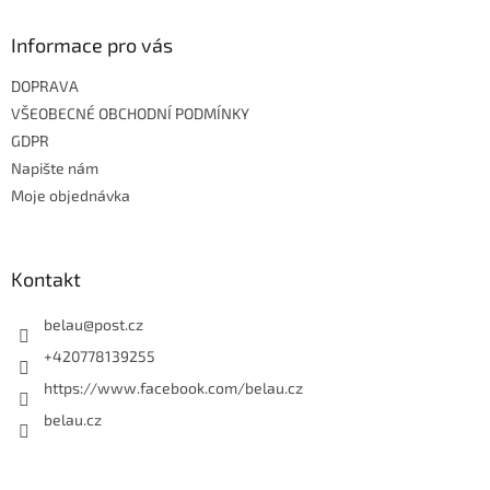
Informace pro vás
DOPRAVA
VŠEOBECNÉ OBCHODNÍ PODMÍNKY
GDPR
Napište nám
Moje objednávka
Kontakt
belau
@
post.cz
+420778139255
https://www.facebook.com/belau.cz
belau.cz