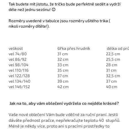
Tak budete mít jistotu, že tričko bude perfektně sedět a vydrží
déle než jednu sezónu! 😊
Rozměry uvedené v tabulce jsou rozměry ušitého trika (
nikoli rozměry dítěte!).
velikost
šířka přes hrudník
délka od pr
vel 74/80
31 cm
22,5 cm
vel 86/92
32 cm
25,5 cm
vel 98/104
33 cm
28 cm
vel 110/116
35 cm
31 cm
vel 122/128
37 cm
32,5 cm
vel 134/140
39 cm
37 cm
vel 146/152
42 cm
40 cm
Jak na to, aby vám oblečení vydrželo co nejdéle krásné?
Vaše nové oblečení Vám bude vděčné za ruční praní. Jestli
dáváte přednost pračce, nepřekračujte teplotu 40 stupňů.
Méně je někdy více, proto ani s pracími prostředky to