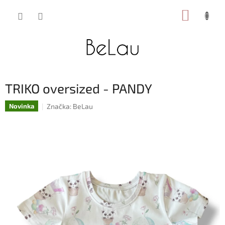
Přejít
NÁKUP
na
obsah
KOŠÍK
TRIKO oversized - PANDY
Značka:
BeLau
Novinka