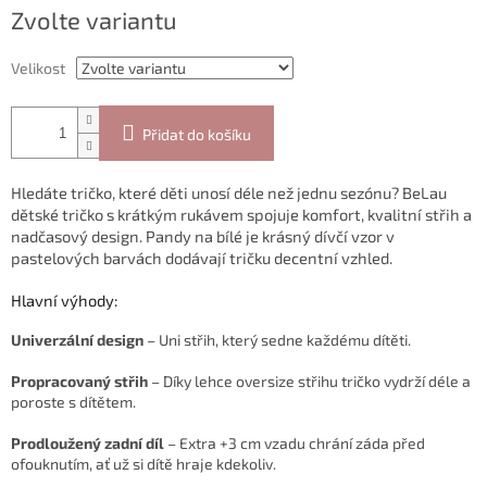
Měrná
Zvolte variantu
cena:
Velikost
Přidat do košíku
Hledáte tričko, které děti unosí déle než jednu sezónu? BeLau
dětské tričko s krátkým rukávem spojuje komfort, kvalitní střih a
nadčasový design. Pandy na bílé je krásný dívčí vzor v
pastelových barvách dodávají tričku decentní vzhled.
Hlavní výhody:
Univerzální design
– Uni střih, který sedne každému dítěti.
Propracovaný střih
– Díky lehce oversize střihu tričko vydrží déle a
poroste s dítětem.
Prodloužený zadní díl
– Extra +3 cm vzadu chrání záda před
ofouknutím, ať už si dítě hraje kdekoliv.