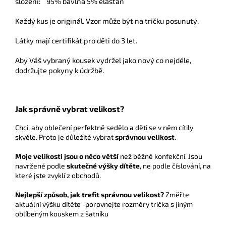
složení: 95% bavlna 5% elastan
Každý kus je originál. Vzor může být na tričku posunutý.
Látky mají certifikát pro děti do 3 let.
Aby Váš vybraný kousek vydržel jako nový co nejdéle,
dodržujte pokyny k údržbě.
Jak správně vybrat velikost?
Chci, aby oblečení perfektně sedělo a děti se v něm cítily
skvěle. Proto je důležité vybrat
správnou velikost
.
Moje velikosti jsou o něco větší
než běžné konfekční. Jsou
navržené podle
skutečné výšky dítěte
, ne podle číslování, na
které jste zvyklí z obchodů.
Nejlepší způsob, jak trefit správnou velikost?
Změřte
aktuální výšku dítěte -porovnejte rozměry trička s jiným
oblíbeným kouskem z šatníku