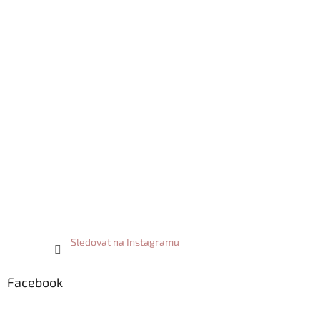
t
í
Sledovat na Instagramu
Facebook