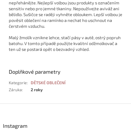
nepřehánějte. Nejlepší volbou jsou produkty s označením
sensitiv nebo pro jemné tkaniny. Nepoužívejte aviváž ani
bělidlo. Sušičce se raději vyhněte obloukem. Lepší volbou je
pověsit oblečení na ramínko a nechat ho uschnout na
čerstvém vzduchu.
Malý žmolík vznikne lehce, stačí pásy v autě, ostrý popruh
batohu. V tomto případě použijte kvalitní odžmolkovač a
ten už se postará opět o bezvadný vzhled.
Doplňkové parametry
Kategorie
:
DĚTSKÉ OBLEČENÍ
Záruka
:
2 roky
Z
á
p
a
Instagram