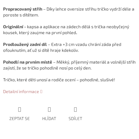
Propracovaný střih
– Díky lehce oversize střihu tričko vydrží déle a
poroste s dítětem.
Originální -
kapsa a aplikace na zádech dělá s trička neobyčejný
kousek, který zaujme na první pohled
.
Prodloužený zadní díl
– Extra +3 cm vzadu chrání záda před
ofouknutím, ať už si dítě hraje kdekoliv.
Pohodlí na prvním místě
– Měkký, příjemný materiál a volnější střih
zajistí, že se tričko pohodlně nosí po celý den.
Tričko, které děti unosí a rodiče ocení – pohodlné, slušivé!
Detailní informace
ZEPTAT SE
HLÍDAT
SDÍLET