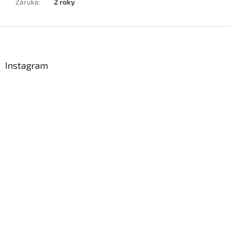
Záruka
:
2 roky
Z
á
p
a
Instagram
t
í