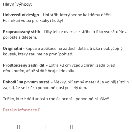
Hlavní výhody:
Univerzální design
– Uni střih, který sedne každému dítěti.
Perfektní volba pro kluky i holky!
Propracovaný střih
– Díky lehce oversize střihu tričko vydrží déle a
poroste s dítětem.
Originální -
kapsa a aplikace na zádech dělá s trička neobyčejný
kousek, který zaujme na první pohled
.
Prodloužený zadní díl
– Extra +3 cm vzadu chrání záda před
ofouknutím, ať už si dítě hraje kdekoliv.
Pohodlí na prvním místě
– Měkký, příjemný materiál a volnější střih
zajistí, že se tričko pohodlně nosí po celý den.
Tričko, které děti unosí a rodiče ocení – pohodlné, slušivé!
Detailní informace