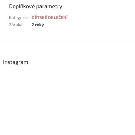
Doplňkové parametry
Kategorie
:
DĚTSKÉ OBLEČENÍ
Záruka
:
2 roky
Z
á
p
a
Instagram
t
í