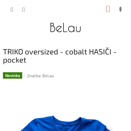
Přejít
NÁKUP
na
obsah
KOŠÍK
TRIKO oversized - cobalt HASIČI -
pocket
Značka:
BeLau
Novinka