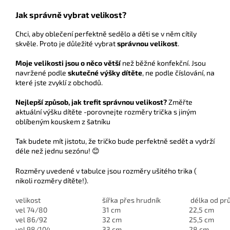
Jak správně vybrat velikost?
Chci, aby oblečení perfektně sedělo a děti se v něm cítily
skvěle. Proto je důležité vybrat
správnou velikost
.
Moje velikosti jsou o něco větší
než běžné konfekční. Jsou
navržené podle
skutečné výšky dítěte
, ne podle číslování, na
které jste zvyklí z obchodů.
Nejlepší způsob, jak trefit správnou velikost?
Změřte
aktuální výšku dítěte -porovnejte rozměry trička s jiným
oblíbeným kouskem z šatníku
Tak budete mít jistotu, že tričko bude perfektně sedět a vydrží
déle než jednu sezónu! 😊
Rozměry uvedené v tabulce jsou rozměry ušitého trika (
nikoli rozměry dítěte!).
velikost
šířka přes hrudník
délka od pr
vel 74/80
31 cm
22,5 cm
vel 86/92
32 cm
25,5 cm
vel 98/104
33 cm
28 cm