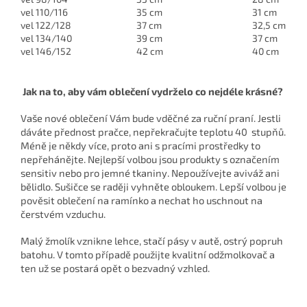
vel 110/116
35 cm
31 cm
vel 122/128
37 cm
32,5 cm
vel 134/140
39 cm
37 cm
vel 146/152
42 cm
40 cm
Jak na to, aby vám oblečení vydrželo co nejdéle krásné?
Vaše nové oblečení Vám bude vděčné za ruční praní. Jestli
dáváte přednost pračce, nepřekračujte teplotu 40 stupňů.
Méně je někdy více, proto ani s pracími prostředky to
nepřehánějte. Nejlepší volbou jsou produkty s označením
sensitiv nebo pro jemné tkaniny. Nepoužívejte aviváž ani
bělidlo. Sušičce se raději vyhněte obloukem. Lepší volbou je
pověsit oblečení na ramínko a nechat ho uschnout na
čerstvém vzduchu.
Malý žmolík vznikne lehce, stačí pásy v autě, ostrý popruh
batohu. V tomto případě použijte kvalitní odžmolkovač a
ten už se postará opět o bezvadný vzhled.