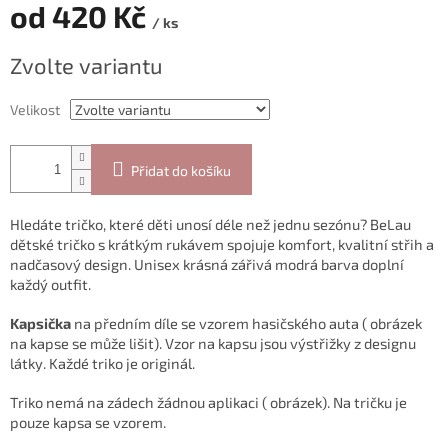
od
420 Kč
/ ks
Měrná
Zvolte variantu
cena:
Velikost
Přidat do košíku
Hledáte tričko, které děti unosí déle než jednu sezónu? BeLau
dětské tričko s krátkým rukávem spojuje komfort, kvalitní střih a
nadčasový design. Unisex krásná zářivá modrá barva doplní
každý outfit.
Kapsička
na předním díle se vzorem hasičského auta ( obrázek
na kapse se může lišit). Vzor na kapsu jsou výstřižky z designu
látky. Každé triko je originál.
Triko nemá na zádech žádnou aplikaci ( obrázek). Na tričku je
pouze kapsa se vzorem.