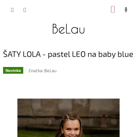
Přejít
NÁKUP
na
obsah
KOŠÍK
ŠATY LOLA - pastel LEO na baby blue
Značka:
BeLau
Novinka