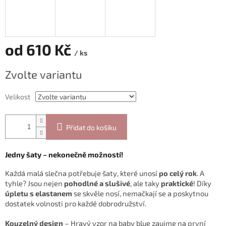
od
610 Kč
/ ks
Měrná
Zvolte variantu
cena:
Velikost
Přidat do košíku
Jedny šaty – nekonečně možností!
Každá malá slečna potřebuje šaty, které unosí
po celý rok
. A
tyhle? Jsou nejen
pohodlné a slušivé
, ale taky
praktické
! Díky
úpletu s elastanem
se skvěle nosí, nemačkají se a poskytnou
dostatek volnosti pro každé dobrodružství.
Kouzelný design
– Hravý vzor na baby blue zaujme na první