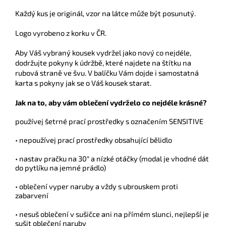
Každý kus je originál, vzor na látce může být posunutý.
Logo vyrobeno z korku v ČR.
Aby Váš vybraný kousek vydržel jako nový co nejdéle,
dodržujte pokyny k údržbě, které najdete na štítku na
rubová straně ve švu. V balíčku Vám dojde i samostatná
karta s pokyny jak se o Váš kousek starat.
Jak na to, aby vám oblečení vydrželo co nejdéle krásné?
používej šetrné prací prostředky s označením SENSITIVE
• nepoužívej prací prostředky obsahující bělidlo
• nastav pračku na 30° a nízké otáčky (modal je vhodné dát
do pytlíku na jemné prádlo)
• oblečení vyper naruby a vždy s ubrouskem proti
zabarvení
• nesuš oblečení v sušičce ani na přímém slunci, nejlepší je
sušit oblečení naruby