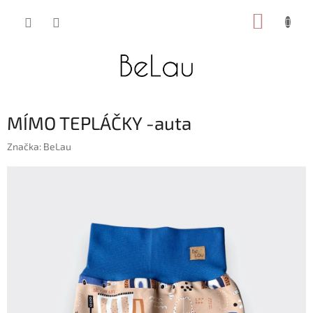
Přejít
NÁKUP
na
obsah
KOŠÍK
MÍMO TEPLÁČKY -auta
Značka:
BeLau