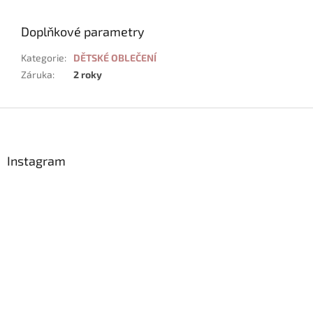
Doplňkové parametry
Kategorie
:
DĚTSKÉ OBLEČENÍ
Záruka
:
2 roky
Z
á
p
a
Instagram
t
í