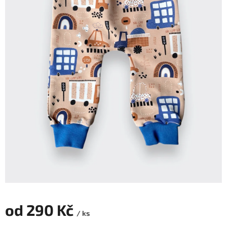
od
290 Kč
/ ks
Měrná