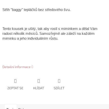
Střih "baggy" tepláčků bez středového švu.
Tento kousek je ušitý, tak aby rostl s miminkem a dělal Vám
radost několik měsíců. Samozřejmě ale záleží na každém
miminku a jeho individuálním růstu.
Detailní informace
ZEPTAT SE
HLÍDAT
SDÍLET