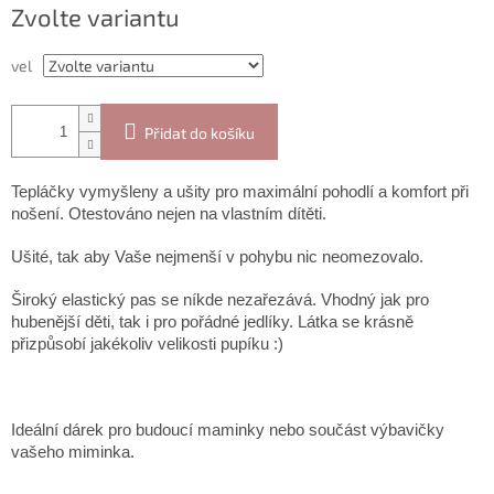
Zvolte variantu
cena:
vel
Přidat do košíku
Tepláčky vymyšleny a ušity pro
maximální pohodlí a komfort při
nošení. Otestováno nejen na vlastním dítěti.
Ušité, tak aby Vaše nejmenší v pohybu nic neomezovalo.
Široký elastický pas se níkde nezařezává. Vhodný jak pro
hubenější děti, tak i pro pořádné jedlíky. Látka se krásně
přizpůsobí jakékoliv velikosti pupíku :)
Ideální dárek pro budoucí maminky nebo součást výbavičky
vašeho miminka.