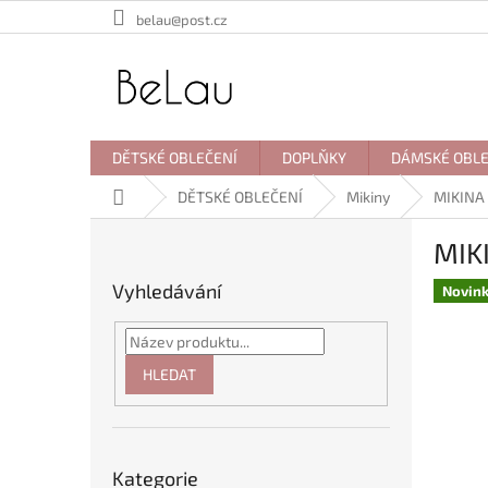
Přejít
belau@post.cz
na
obsah
DĚTSKÉ OBLEČENÍ
DOPLŇKY
DÁMSKÉ OBLE
Domů
DĚTSKÉ OBLEČENÍ
Mikiny
MIKINA 
P
MIKI
o
s
Vyhledávání
Novin
t
r
a
n
HLEDAT
n
í
p
Přeskočit
a
Kategorie
kategorie