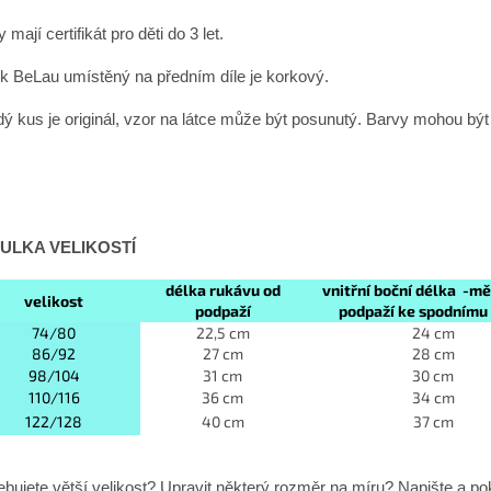
 mají certifikát pro děti do 3 let.
ek BeLau umístěný na předním díle je korkový.
ý kus je originál, vzor na látce může být posunutý. Barvy mohou bý
ULKA VELIKOSTÍ
délka rukávu od
vnitřní boční délka -m
velikost
podpaží
podpaží ke spodnímu
74/80
22,5 cm
24 cm
86/92
27 cm
28 cm
98/104
31 cm
30 cm
110/116
36 cm
34 cm
122/128
40 cm
37 cm
ebujete větší velikost? Upravit některý rozměr na míru? Napište 