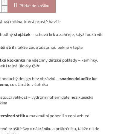
Přidat do košíku
ylová mikina, která prostě baví ✨
hodlný
stojáček
– schová krk a zahřeje, když fouká vítr
lší střih
, takže záda zůstanou pěkně v teple
lká klokanka
na všechny dětské poklady – kamínky,
sek i tajné úlovky 🪨🌟
dnoduchý design bez obrázků –
snadno doladíte ke
šemu
, co už máte v šatníku
stoucí velikost – vydrží mnohem déle než klasická
kina
ersized střih
= maximální pohodlí a cool vzhled
mně prošité švy v nákrčníku a průkrčníku, takže nikde