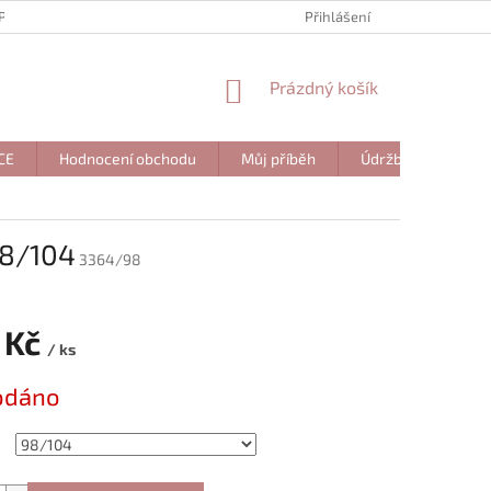
PIŠTE NÁM
MOJE OBJEDNÁVKA
Přihlášení
NÁKUPNÍ
Prázdný košík
KOŠÍK
CE
Hodnocení obchodu
Můj příběh
Údržba
Napi
98/104
3364/98
 Kč
/ ks
odáno