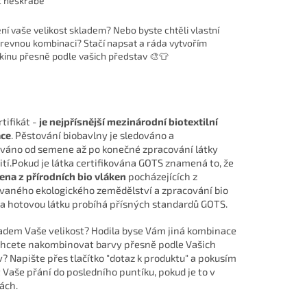
c neškrábe
ní vaše velikost skladem? Nebo byste chtěli vlastní
revnou kombinaci? Stačí napsat a ráda vytvořím
kinu přesně podle vašich představ 🎨👕
tifikát -
je nejpřísnější mezinárodní biotextilní
ace
. Pěstování biobavlny je sledováno a
váno od semene až po konečné zpracování látky
ití.Pokud je látka certifikována GOTS znamená to, že
ena z přírodních bio vláken
pocházejících z
ovaného ekologického zemědělství a zpracování bio
a hotovou látku probíhá přísných standardů GOTS.
adem Vaše velikost? Hodila byse Vám jiná kombinace
Chcete nakombinovat barvy přesně podle Vašich
? Napište přes tlačítko "dotaz k produktu" a pokusím
t Vaše přání do posledního puntíku, pokud je to v
lách.