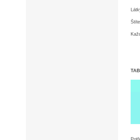
Látky
Štít
Každ
TAB
Potř