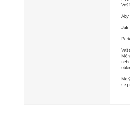
Vaší
Aby 
Jak 
Pert
Vaše
Méně
nebo
oble
Malý
se p
Z
á
p
a