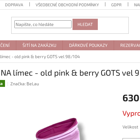
DOPRAVA
VŠEOBECNÉ OBCHODNÍ PODMÍNKY
GDPR
NA
HLEDAT
ČENÍ
ŠITÍ NA ZAKÁZKU
DÁRKOVÉ POUKAZY
REZERVA
límec - old pink & berry GOTS vel 98/104
NA límec - old pink & berry GOTS vel 
Značka:
BeLau
ka
630
Měrná
Vypr
cena:
Velikost