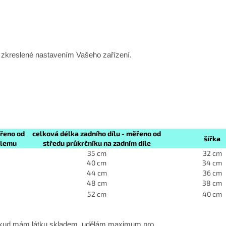
t zkreslené nastavením Vašeho zařízení.
ěřeno od
celková délka zadního dílu - měřeno od
šířka
 lemu
středu průkrčníku na zadním díle
35 cm
32 cm
40 cm
34 cm
44 cm
36 cm
48 cm
38 cm
52 cm
40 cm
a pokud mám látku skladem, udělám maximum pro