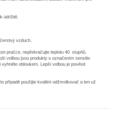
 k údržbě.
 čerstvý vzduch.
st pračce, nepřekračujte teplotu 40 stupňů.
epší volbou jsou produkty s označením sensitiv
ji vyhněte obloukem. Lepší volbou je pověsit
to případě použijte kvalitní odžmolkovač a ten už