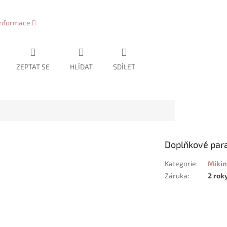
 informace
ZEPTAT SE
HLÍDAT
SDÍLET
Doplňkové par
Kategorie
:
Mikin
Záruka
:
2 rok