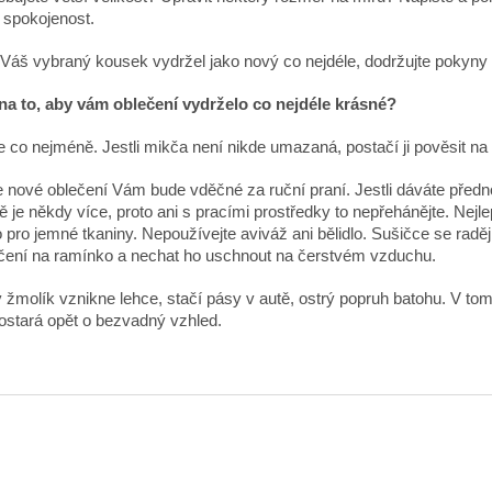
 spokojenost.
Váš vybraný kousek vydržel jako nový co nejdéle, dodržujte pokyny
na to, aby vám oblečení vydrželo co nejdéle krásné?
e co nejméně. Jestli mikča není nikde umazaná, postačí ji pověsit na
 nové oblečení Vám bude vděčné za ruční praní. Jestli dáváte předno
 je někdy více, proto ani s pracími prostředky to nepřehánějte. Nejl
 pro jemné tkaniny. Nepoužívejte aviváž ani bělidlo. Sušičce se radě
čení na ramínko a nechat ho uschnout na čerstvém vzduchu.
 žmolík vznikne lehce, stačí pásy v autě, ostrý popruh batohu. V tom
ostará opět o bezvadný vzhled.