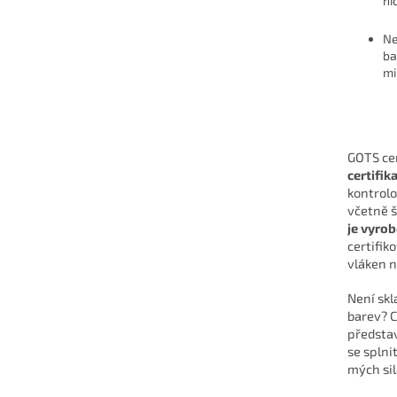
ni
Ne
ba
mi
GOTS cer
certifik
kontrolo
včetně š
je vyrob
certifik
vláken n
Není skl
barev? 
představ
se splni
mých si