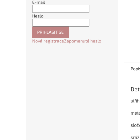
E-mail
Heslo
PŘIHLÁSIT SE
Nová registrace
Zapomenuté heslo
Popi
Det
stř
mate
slož
sráž