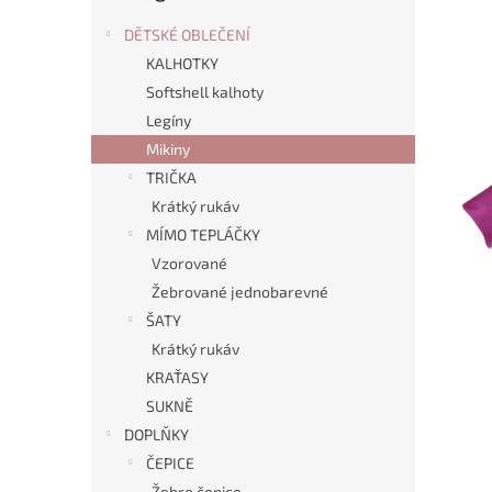
n
e
DĚTSKÉ OBLEČENÍ
l
KALHOTKY
Softshell kalhoty
Legíny
Mikiny
TRIČKA
Krátký rukáv
MÍMO TEPLÁČKY
Vzorované
Žebrované jednobarevné
ŠATY
Krátký rukáv
KRAŤASY
SUKNĚ
DOPLŇKY
ČEPICE
Žebro čepice