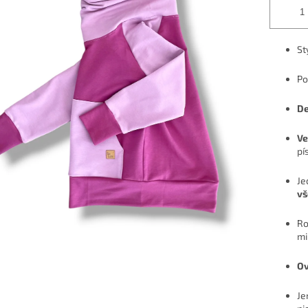
St
Po
De
Ve
pí
Je
v
Ro
mi
Ov
Je