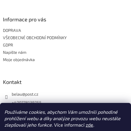
Informace pro vás
DOPRAVA
VŠEOBECNÉ OBCHODNÍ PODMÍNKY
GDPR
Napište nám
Moje objednávka
Kontakt
belau
@
post.cz
+420778139255
https://www.facebook.com/belau.cz
Používáme cookies, abychom Vám umožnili pohodlné
prohlížení webu a díky analýze provozu webu neustále
belau.cz
zlepšovali jeho funkce
. Více informací
zde
.