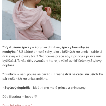
*
Vyztužené špičky
– korunka drží tvar,
špičky korunky se
neohýbají
! Už žádné ohnuté rohy jako u běžných korunek – tahle si
drží svůj královský tvar! Nechceme přece aby z princů a princezen
byli šašci. To vše díky vyztužení které je všité uvnitř čelenky.Stylový
doplněk!
* Funkční
– není pouze na parádu. Krásně
drží na čele i na uších
. Po
pár nošeních korunka změkne.
*
Stylový doplněk
– ideální pro malé prince a princezny.
Děti ji budou milovat! 💛
Detailní informace