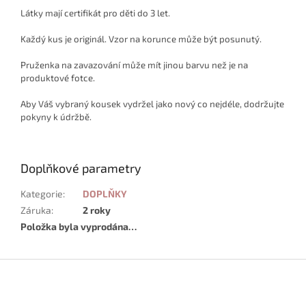
Látky mají certifikát pro děti do 3 let.
Každý kus je originál. Vzor na korunce může být posunutý.
Pruženka na zavazování může mít jinou barvu než je na
produktové fotce.
Aby Váš vybraný kousek vydržel jako nový co nejdéle, dodržujte
pokyny k údržbě.
Doplňkové parametry
Kategorie
:
DOPLŇKY
Záruka
:
2 roky
Položka byla vyprodána…
Z
á
p