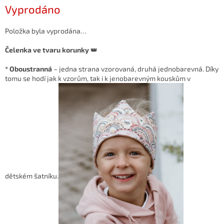
Měrná
Vyprodáno
cena:
Položka byla vyprodána…
Čelenka ve tvaru korunky
👑
* Oboustranná
– jedna strana vzorovaná, druhá jednobarevná. Díky
tomu se hodí jak k vzorům, tak i k jenobarevným kouskům v
dětském šatníku.