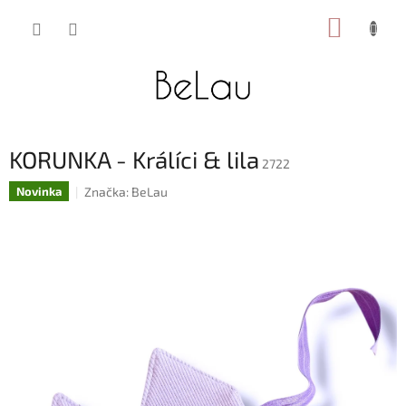
Přejít
NÁKUP
na
obsah
KOŠÍK
KORUNKA - Králíci & lila
2722
Značka:
BeLau
Novinka